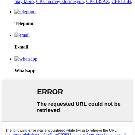
may kloro
,
CPE na may klorinasyon
,
CPE135AZ
,
CPE135B
,
Telepono
E-mail
Whatsapp