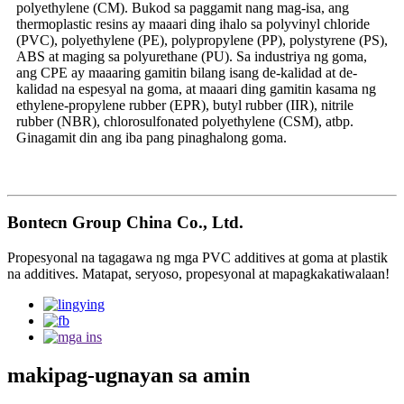
polyethylene (CM). Bukod sa paggamit nang mag-isa, ang
thermoplastic resins ay maaari ding ihalo sa polyvinyl chloride
(PVC), polyethylene (PE), polypropylene (PP), polystyrene (PS),
ABS at maging sa polyurethane (PU). Sa industriya ng goma,
ang CPE ay maaaring gamitin bilang isang de-kalidad at de-
kalidad na espesyal na goma, at maaari ding gamitin kasama ng
ethylene-propylene rubber (EPR), butyl rubber (IIR), nitrile
rubber (NBR), chlorosulfonated polyethylene (CSM), atbp.
Ginagamit din ang iba pang pinaghalong goma.
Bontecn Group China Co., Ltd.
Propesyonal na tagagawa ng mga PVC additives at goma at plastik
na additives. Matapat, seryoso, propesyonal at mapagkakatiwalaan!
makipag-ugnayan sa amin