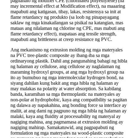
paghahalo ng modifier CPE (chlorinated polyethylene) (na
may incremental effect at Modification effect), na maaaring
mapabuti ang katigasan, tibay, lakas, resistensya sa init at
flame retardancy ng produkto (sa loob ng pinapayagang
saklaw ng mga kinakailangan sa pisikal na katangian, mas
mataas ang nilalaman ng chlorine ng CPE, mas mabuti ang
flame retardancy effect), mapataas ang tensile strength,
mapabuti ang brittleness at creep resistance ng PVC.
Ang mekanismo ng extrusion molding ng mga materyales
na PVC tree-plastic composite ay ibang-iba sa mga
ordinaryong plastik. Dahil ang pangunahing bahagi ng hibla
ng halaman ay cellulose, ang cellulose ay naglalaman ng
maraming hydroxyl groups, at ang mga hydroxyl group na
ito ay bumubuo ng mga intermolecular hydrogen bond, na
siyang dahilan kung bakit ang mga hibla ng halaman ay
may malakas na polarity at water absorption. Sa kabilang
banda, karamihan sa mga thermoplastic na materyales ay
non-polar at hydrophobic, kaya ang compatibility sa pagitan
ng dalawa ay napakahina, ang bonding force sa interface ay
maliit, at ang dami ng pagpuno ng mga hibla ng halaman ay
malaki, kaya ang fluidity at processability ng materyal ay
nagiging mahina, ang pagmamasa at extrusion molding ay
nagiging mahirap. Samakatuwid, ang pagpapabuti ng
formulation ng mga materyales na wood-plastic composite