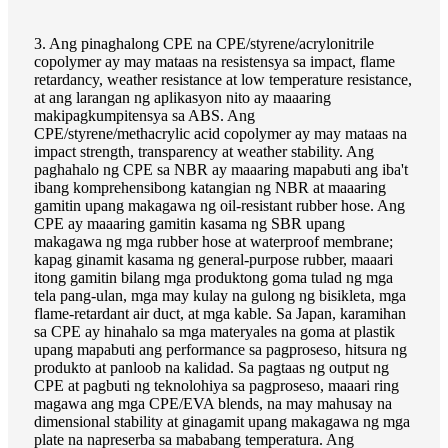
3. Ang pinaghalong CPE na CPE/styrene/acrylonitrile
copolymer ay may mataas na resistensya sa impact, flame
retardancy, weather resistance at low temperature resistance,
at ang larangan ng aplikasyon nito ay maaaring
makipagkumpitensya sa ABS. Ang
CPE/styrene/methacrylic acid copolymer ay may mataas na
impact strength, transparency at weather stability. Ang
paghahalo ng CPE sa NBR ay maaaring mapabuti ang iba't
ibang komprehensibong katangian ng NBR at maaaring
gamitin upang makagawa ng oil-resistant rubber hose. Ang
CPE ay maaaring gamitin kasama ng SBR upang
makagawa ng mga rubber hose at waterproof membrane;
kapag ginamit kasama ng general-purpose rubber, maaari
itong gamitin bilang mga produktong goma tulad ng mga
tela pang-ulan, mga may kulay na gulong ng bisikleta, mga
flame-retardant air duct, at mga kable. Sa Japan, karamihan
sa CPE ay hinahalo sa mga materyales na goma at plastik
upang mapabuti ang performance sa pagproseso, hitsura ng
produkto at panloob na kalidad. Sa pagtaas ng output ng
CPE at pagbuti ng teknolohiya sa pagproseso, maaari ring
magawa ang mga CPE/EVA blends, na may mahusay na
dimensional stability at ginagamit upang makagawa ng mga
plate na napreserba sa mababang temperatura. Ang