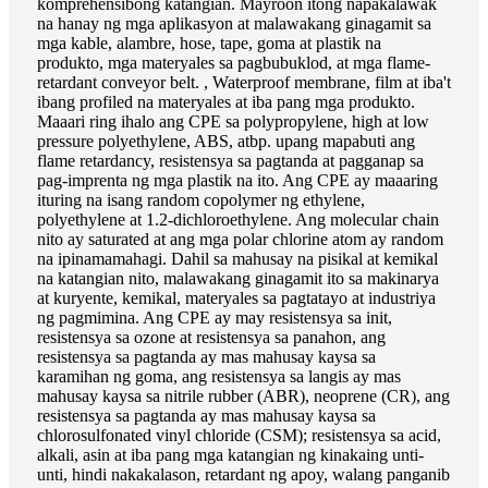
komprehensibong katangian. Mayroon itong napakalawak
na hanay ng mga aplikasyon at malawakang ginagamit sa
mga kable, alambre, hose, tape, goma at plastik na
produkto, mga materyales sa pagbubuklod, at mga flame-
retardant conveyor belt. , Waterproof membrane, film at iba't
ibang profiled na materyales at iba pang mga produkto.
Maaari ring ihalo ang CPE sa polypropylene, high at low
pressure polyethylene, ABS, atbp. upang mapabuti ang
flame retardancy, resistensya sa pagtanda at pagganap sa
pag-imprenta ng mga plastik na ito. Ang CPE ay maaaring
ituring na isang random copolymer ng ethylene,
polyethylene at 1.2-dichloroethylene. Ang molecular chain
nito ay saturated at ang mga polar chlorine atom ay random
na ipinamamahagi. Dahil sa mahusay na pisikal at kemikal
na katangian nito, malawakang ginagamit ito sa makinarya
at kuryente, kemikal, materyales sa pagtatayo at industriya
ng pagmimina. Ang CPE ay may resistensya sa init,
resistensya sa ozone at resistensya sa panahon, ang
resistensya sa pagtanda ay mas mahusay kaysa sa
karamihan ng goma, ang resistensya sa langis ay mas
mahusay kaysa sa nitrile rubber (ABR), neoprene (CR), ang
resistensya sa pagtanda ay mas mahusay kaysa sa
chlorosulfonated vinyl chloride (CSM); resistensya sa acid,
alkali, asin at iba pang mga katangian ng kinakaing unti-
unti, hindi nakakalason, retardant ng apoy, walang panganib