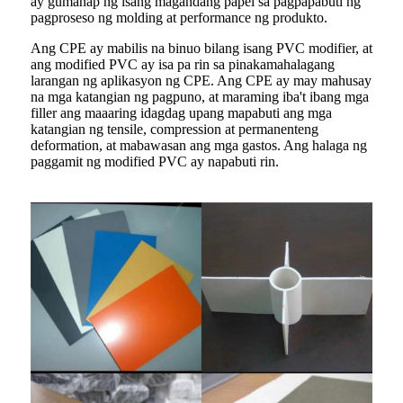
ay gumanap ng isang magandang papel sa pagpapabuti ng
pagproseso ng molding at performance ng produkto.
Ang CPE ay mabilis na binuo bilang isang PVC modifier, at
ang modified PVC ay isa pa rin sa pinakamahalagang
larangan ng aplikasyon ng CPE. Ang CPE ay may mahusay
na mga katangian ng pagpuno, at maraming iba't ibang mga
filler ang maaaring idagdag upang mapabuti ang mga
katangian ng tensile, compression at permanenteng
deformation, at mabawasan ang mga gastos. Ang halaga ng
paggamit ng modified PVC ay napabuti rin.