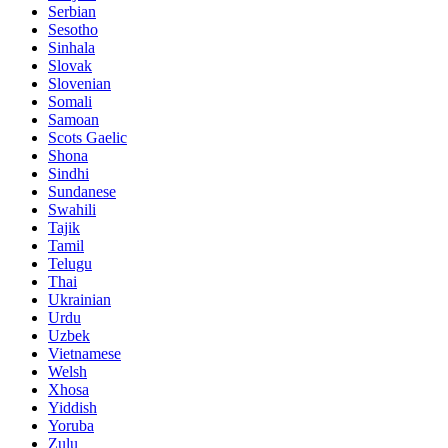
Serbian
Sesotho
Sinhala
Slovak
Slovenian
Somali
Samoan
Scots Gaelic
Shona
Sindhi
Sundanese
Swahili
Tajik
Tamil
Telugu
Thai
Ukrainian
Urdu
Uzbek
Vietnamese
Welsh
Xhosa
Yiddish
Yoruba
Zulu