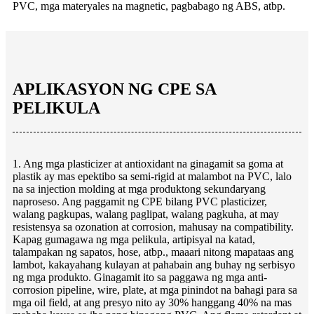
PVC, mga materyales na magnetic, pagbabago ng ABS, atbp.
APLIKASYON NG CPE SA
PELIKULA
1. Ang mga plasticizer at antioxidant na ginagamit sa goma at
plastik ay mas epektibo sa semi-rigid at malambot na PVC, lalo
na sa injection molding at mga produktong sekundaryang
naproseso. Ang paggamit ng CPE bilang PVC plasticizer,
walang pagkupas, walang paglipat, walang pagkuha, at may
resistensya sa ozonation at corrosion, mahusay na compatibility.
Kapag gumagawa ng mga pelikula, artipisyal na katad,
talampakan ng sapatos, hose, atbp., maaari nitong mapataas ang
lambot, kakayahang kulayan at pahabain ang buhay ng serbisyo
ng mga produkto. Ginagamit ito sa paggawa ng mga anti-
corrosion pipeline, wire, plate, at mga pinindot na bahagi para sa
mga oil field, at ang presyo nito ay 30% hanggang 40% na mas