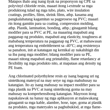
Matapos ihalo ang isang tiyak na proporsyon ng CPE sa
polyvinyl chloride resin, maaari itong i-extrude sa mga
produktong tulad ng mga tubo, plato, wire insulation
coatings, profiles, films, shrink films, atbp. kasama ang
pangkalahatang kagamitan sa pagproseso ng PVC; maaari
rin itong gamitin para sa coating, compression molding,
atbp. Plastik, lamination, bonding, atbp.; ginagamit bilang
modifier para sa PVC at PE, na maaaring mapabuti ang
pagganap ng produkto, mapabuti ang elasticity, toughness at
mababang temperatura na pagganap ng PVC, at mabawasan
ang temperatura ng embrittlement sa -40°C; ang resistensya
sa panahon, init at katatagan ng kemikal ay nakahihigit din
sa iba pang mga modifier; bilang modifier para sa PE,
maaari nitong mapabuti ang printability, flame retardancy at
flexibility ng mga produkto nito, at mapataas ang density ng
PE foam.
Ang chlorinated polyethylene resin ay isang bagong uri ng
sintetikong materyal na may serye ng mga mahuhusay na
katangian. Ito ay isang mahusay na impact modifier para sa
mga plastik na PVC at isang sintetikong goma na may
mahusay na komprehensibong katangian. Mayroon itong
napakalawak na hanay ng mga aplikasyon at malawakang
ginagamit sa mga kable, alambre, hose, tape, goma at plastik
na produkto, mga materyales sa pagbubuklod, at mga flame-