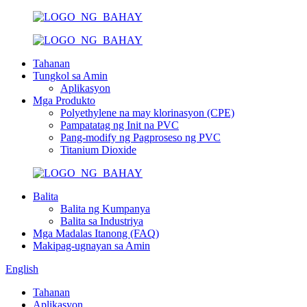
Tahanan
Tungkol sa Amin
Aplikasyon
Mga Produkto
Polyethylene na may klorinasyon (CPE)
Pampatatag ng Init na PVC
Pang-modify ng Pagproseso ng PVC
Titanium Dioxide
Balita
Balita ng Kumpanya
Balita sa Industriya
Mga Madalas Itanong (FAQ)
Makipag-ugnayan sa Amin
English
Tahanan
Aplikasyon