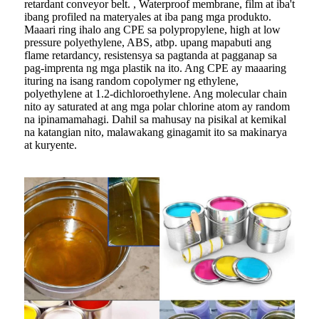
retardant conveyor belt. , Waterproof membrane, film at iba't
ibang profiled na materyales at iba pang mga produkto.
Maaari ring ihalo ang CPE sa polypropylene, high at low
pressure polyethylene, ABS, atbp. upang mapabuti ang
flame retardancy, resistensya sa pagtanda at pagganap sa
pag-imprenta ng mga plastik na ito. Ang CPE ay maaaring
ituring na isang random copolymer ng ethylene,
polyethylene at 1.2-dichloroethylene. Ang molecular chain
nito ay saturated at ang mga polar chlorine atom ay random
na ipinamamahagi. Dahil sa mahusay na pisikal at kemikal
na katangian nito, malawakang ginagamit ito sa makinarya
at kuryente.