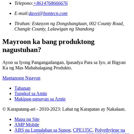
Telepono:
+8614768666676
E-mail:
davei@bontecn.com
Tirahan: Estasyon ng Dongshangtuan, 002 County Road,
Changle County, Lalawigan ng Shandong
Mayroon ka bang produktong
nagustuhan?
Ayon sa Iyong Pangangailangan, Ipasadya Para sa Iyo, at Bigyan
Ka ng Mas Mahahalagang Produkto.
Magtanong Ngayon
Tahanan
Tungkol sa Amin
Makipag-ugnayan sa Amin
© Karapatang-ari - 2010-2023: Lahat ng Karapatan ay Nakalaan.
Mapa ng Site
AMP Mobile
ABS na Lumalaban sa Sunog
,
CPE135C
,
Polyethylene na