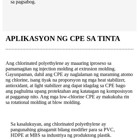
sa pagsabog.
APLIKASYON NG CPE SA TINTA
Ang chlorinated polyethylene ay maaaring iproseso sa
pamamagitan ng injection molding at extrusion molding.
Gayunpaman, dahil ang CPE ay naglalaman ng maraming atomo
ng chlorine, isang tiyak na proporsyon ng mga heat stabilizer,
antioxidant, at light stabilizer ang dapat idagdag sa CPE bago
ang paghulma upang protektahan ang katatagan ng komposisyon
at pagganap nito. Ang mga low-chlorine CPE ay makukuha rin
sa rotational molding at blow molding.
Sa kasalukuyan, ang chlorinated polyethylene ay
pangunahing ginagamit bilang modifier para sa PVC,
HDPE at MBS sa industriya ng produktong plastik.