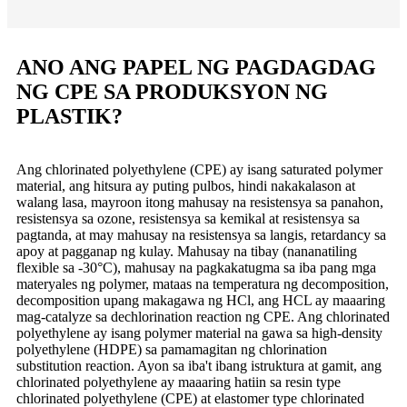
ANO ANG PAPEL NG PAGDAGDAG
NG CPE SA PRODUKSYON NG
PLASTIK?
Ang chlorinated polyethylene (CPE) ay isang saturated polymer
material, ang hitsura ay puting pulbos, hindi nakakalason at
walang lasa, mayroon itong mahusay na resistensya sa panahon,
resistensya sa ozone, resistensya sa kemikal at resistensya sa
pagtanda, at may mahusay na resistensya sa langis, retardancy sa
apoy at pagganap ng kulay. Mahusay na tibay (nananatiling
flexible sa -30°C), mahusay na pagkakatugma sa iba pang mga
materyales ng polymer, mataas na temperatura ng decomposition,
decomposition upang makagawa ng HCl, ang HCL ay maaaring
mag-catalyze sa dechlorination reaction ng CPE. Ang chlorinated
polyethylene ay isang polymer material na gawa sa high-density
polyethylene (HDPE) sa pamamagitan ng chlorination
substitution reaction. Ayon sa iba't ibang istruktura at gamit, ang
chlorinated polyethylene ay maaaring hatiin sa resin type
chlorinated polyethylene (CPE) at elastomer type chlorinated