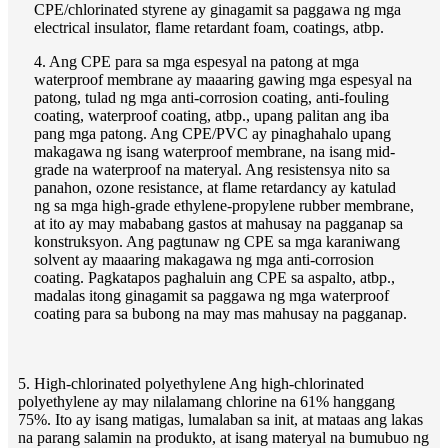
CPE/chlorinated styrene ay ginagamit sa paggawa ng mga
electrical insulator, flame retardant foam, coatings, atbp.
4. Ang CPE para sa mga espesyal na patong at mga
waterproof membrane ay maaaring gawing mga espesyal na
patong, tulad ng mga anti-corrosion coating, anti-fouling
coating, waterproof coating, atbp., upang palitan ang iba
pang mga patong. Ang CPE/PVC ay pinaghahalo upang
makagawa ng isang waterproof membrane, na isang mid-
grade na waterproof na materyal. Ang resistensya nito sa
panahon, ozone resistance, at flame retardancy ay katulad
ng sa mga high-grade ethylene-propylene rubber membrane,
at ito ay may mababang gastos at mahusay na pagganap sa
konstruksyon. Ang pagtunaw ng CPE sa mga karaniwang
solvent ay maaaring makagawa ng mga anti-corrosion
coating. Pagkatapos paghaluin ang CPE sa aspalto, atbp.,
madalas itong ginagamit sa paggawa ng mga waterproof
coating para sa bubong na may mas mahusay na pagganap.
5. High-chlorinated polyethylene Ang high-chlorinated
polyethylene ay may nilalamang chlorine na 61% hanggang
75%. Ito ay isang matigas, lumalaban sa init, at mataas ang lakas
na parang salamin na produkto, at isang materyal na bumubuo ng