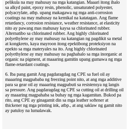
pelikula na may mahusay na mga katangian. Maaari itong ihalo
sa alkyd paint, epoxy resin, phenolic, unsaturated polyester,
polyacrylate, atbp. upang makagawa ng mga anti-corrosion
coatings na may mahusay na kemikal na katatagan. Ang flame
retardancy, corrosion resistance, weather resistance, at elasticity
nito ay pawang mas mahusay kaysa sa chlorinated rubber.
Alternatibo sa chlorinated rubber. Ang highly chlorinated
polyethylene ay may mahusay na katangian ng pagdikit sa metal
at kongkreto, kaya mayroon itong epektibong proteksiyon na
epekto sa mga materyales na ito. Ang highly chlorinated
polyethylene ay may mahusay na paghahalo sa mga inorganic at
organic na pigment, at maaaring gamitin upang gumawa ng mga
flame-retardant coatings.
6. Iba pang gamit Ang pagdaragdag ng CPE sa fuel oil ay
maaaring magpababa ng freezing point nito, at ang mga additive
para sa gear oil ay maaaring magpabuti sa resistensya ng langis
sa pressure. Ang pagdaragdag ng CPE sa cutting oil at drilling oil
ay maaaring magpahaba sa buhay ng mga kagamitan. Bukod pa
rito, ang CPE ay ginagamit din sa mga leather softener at
thickener ng mga printing ink, atbp., at ang saklaw ng gamit nito
ay patuloy na lumalawak.