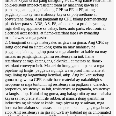
mababa kaysa sa iba pang binagong PVC. Ang flame-retardant at
cold-resistant impact-resistant foam ay maaaring gawin sa
pamamagitan ng paghahalo ng CPE sa PE at PP, at ang
pagganap nito ay mas mahusay kaysa sa polyurethane at
polystyrene foam. Ang paggamit ng CPE bilang permanenteng
plasticizer para sa ABS, AS, PS, atbp. para sa produksyon ng
mga shell ng appliance sa bahay, liner, auto parts, electronic at
electrical accessories, at flame-retardant tapes ay maaaring
makabawas sa mga gastos.
2. Ginagamit sa mga materyales na gawa sa goma. Ang CPE ay
isang espesyal na sintetikong goma na may mahusay na
pagganap, lalong angkop para sa mga alambre at kable na may
mataas na pangangailangan sa resistensya sa init, flame
retardancy at mga katangiang elektrikal, at mataas na flame-
retardant conveyor belt. Maaari rin itong gamitin para sa mga
pipeline ng langis, paggawa ng mga waterproof membrane at
mga lining ng kagamitang kemikal, atbp. Ang bulkanisadong
goma na gawa sa CPE elastic base material ay nakahihigit sa
neoprene sa mga tuntunin ng resistensya sa pagkasira, dielectric
properties, resistensya sa init, resistensya sa pagtanda, resistensya
sa langis, atbp. Katulad ng goma, ang halaga nito ay mas mababa
kaysa sa neoprene at nitrile rubber, at maaari itong gamitin sa
industriya ng alambre at kable, mga piyesa ng sasakyan, mga
hose na lumalaban sa mataas na temperatura at langis, mga hose,
atbp. Ang resistensya sa gas ng CPE ay katulad ng sa chlorinated