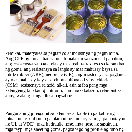
kemikal, materyales sa pagtatayo at industriya ng pagmimina.
Ang CPE ay lumalaban sa init, lumalaban sa ozone at panahon,
ang resistensya sa pagtanda ay mas mahusay kaysa sa karamihan
ng goma, ang resistensya sa langis ay mas mahusay kaysa sa
nitrile rubber (ABR), neoprene (CR), ang resistensya sa pagtanda
ay mas mahusay kaysa sa chlorosulfonated vinyl chloride
(CSM); resistensya sa acid, alkali, asin at iba pang mga
katangiang kinakaing unti-unti, hindi nakakalason, retardant sa
apoy, walang panganib sa pagsabog.
Pangunahing ginagamit sa: alambre at kable (mga kable ng
minahan ng karbon, mga alambreng tinukoy sa mga pamantayan
ng UL at VDE), mga hydraulic hose, mga hose ng sasakyan,
mga teyp, mga sheet ng goma, pagbabago ng profile ng tubo ng