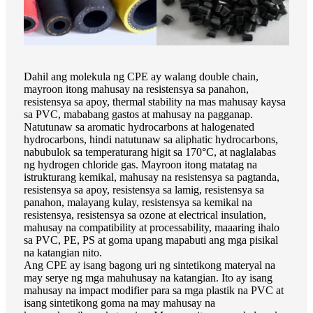
Dahil ang molekula ng CPE ay walang double chain,
mayroon itong mahusay na resistensya sa panahon,
resistensya sa apoy, thermal stability na mas mahusay kaysa
sa PVC, mababang gastos at mahusay na pagganap.
Natutunaw sa aromatic hydrocarbons at halogenated
hydrocarbons, hindi natutunaw sa aliphatic hydrocarbons,
nabubulok sa temperaturang higit sa 170°C, at naglalabas
ng hydrogen chloride gas. Mayroon itong matatag na
istrukturang kemikal, mahusay na resistensya sa pagtanda,
resistensya sa apoy, resistensya sa lamig, resistensya sa
panahon, malayang kulay, resistensya sa kemikal na
resistensya, resistensya sa ozone at electrical insulation,
mahusay na compatibility at processability, maaaring ihalo
sa PVC, PE, PS at goma upang mapabuti ang mga pisikal
na katangian nito.
Ang CPE ay isang bagong uri ng sintetikong materyal na
may serye ng mga mahuhusay na katangian. Ito ay isang
mahusay na impact modifier para sa mga plastik na PVC at
isang sintetikong goma na may mahusay na