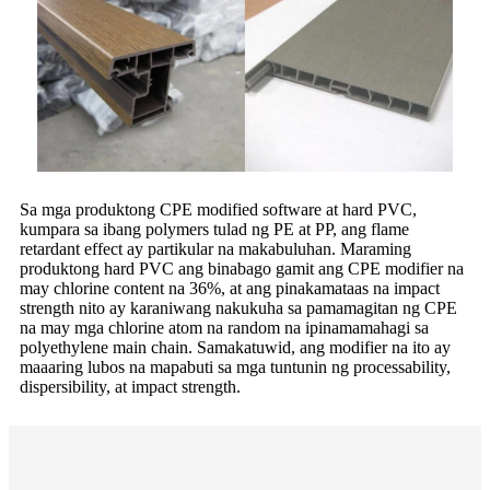
Sa mga produktong CPE modified software at hard PVC,
kumpara sa ibang polymers tulad ng PE at PP, ang flame
retardant effect ay partikular na makabuluhan. Maraming
produktong hard PVC ang binabago gamit ang CPE modifier na
may chlorine content na 36%, at ang pinakamataas na impact
strength nito ay karaniwang nakukuha sa pamamagitan ng CPE
na may mga chlorine atom na random na ipinamamahagi sa
polyethylene main chain. Samakatuwid, ang modifier na ito ay
maaaring lubos na mapabuti sa mga tuntunin ng processability,
dispersibility, at impact strength.